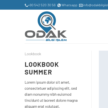
Skip
+90 542 520 30 56
Whatsapp
info@odakbilgii
to
content
Lookbook
LOOKBOOK
SUMMER
Lorem ipsum dolor sit amet,
consectetuer adipiscing elit, sed
diam nonummy nibh euismod
tincidunt ut laoreet dolore magna
aliquam erat volutpat.